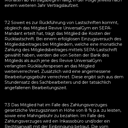
Monaten ab Vertragsbeginn fällig, in der Folge jeweils nach
einem weiteren Jahr Vertragslaufzeit.
7.2 Soweit es zur Rückführung von Lastschriften kommt,
obgleich das Mitglied Revive UniversalGym ein SEPA-
Mandant erteilt hat, trägt das Mitglied die Kosten der
Rücklastschrift. Bei einem erfolglosen Einzugsversuch des
Mitgliedsbeitrages bei Mitgliedern, welche eine monatliche
Zahlung des Mitgliedsbeitrages mittels SEPA-Lastschrift
gewählt haben, werden die von Seiten der Bank des
Mitglieds als auch jene des Revive UniversalGym
verlangten Rückläuferspesen an das Mitglied
weiterverrechnet. Zusätzlich wird eine angemessene
Bearbeitungsgebühr verrechnet. Diese ergibt sich aus dem
Stundensatz des Sachbearbeiters und der tatsächlich
angefallenen Bearbeitungszeit.
7.3 Das Mitglied hat im Falle des Zahlungsverzuges
gesetzliche Verzugszinsen in Höhe von 8 % p.a. zu leisten,
sowie eine Mahngebühr zu bezahlen. Im Falle des
Zahlungsverzuges wird ein Inkassobüro und/oder ein
Rechtsanwalt mit der Einbringung betraut. Die vom